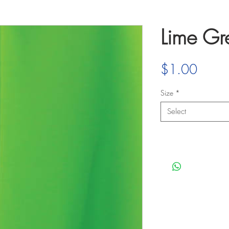
Lime Gr
Price
$1.00
Size
*
Select